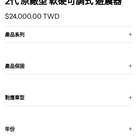
2代 原廠型 軟硬可調式 避震器
Translation missing: zh-TW.products.produc
$24,000.00 TWD
產品系列
產品保固
對應車型
年份