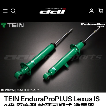
跳至內容
帳號
購
Translation missing: zh-TW.accessibility.skip_to_product_in
TEIN EnduraProPLUS Lexus IS