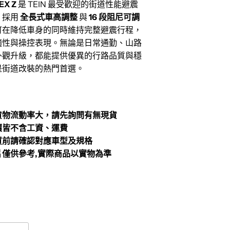
EX Z
是 TEIN 最受歡迎的街道性能避震
，採用
全長式車高調整
與
16 段阻尼可調
可在降低車身的同時維持完整避震行程，
適性與操控表現。無論是日常通勤、山路
外觀升級，都能提供優異的行路品質與穩
是街道改裝的熱門首選。
貨物流動率大，請先詢問有無現貨
價皆不含工資、運費
買前請確認對應車型及規格
片僅供參考,實際商品以實物為準