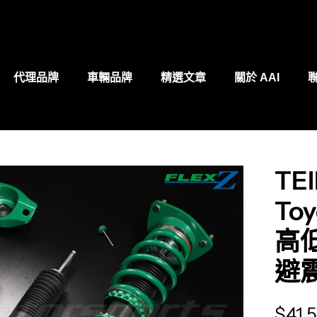
代理品牌
車輛品牌
精選文章
關於 AAI
TEI
ity.skip_to_product_info
Toy
高
避
Trans
$41,