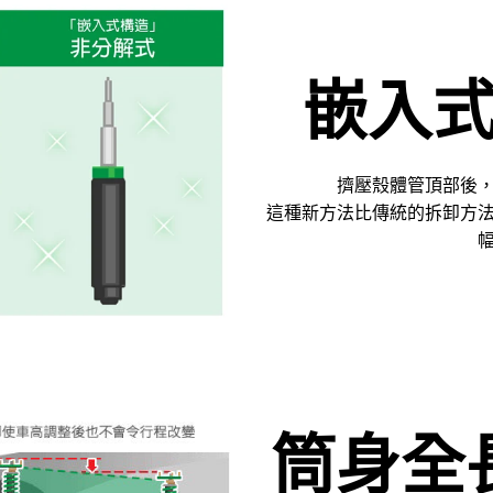
嵌入
擠壓殼體管頂部後
這種新方法比傳統的拆卸方
筒身全