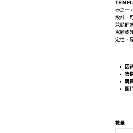
TEIN FL
器之一
設計，
兼顧舒
駕駛或
定性，
因
售
購
圖
數量