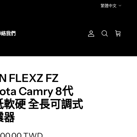
語言
繁體中文
聯絡我們
帳號
購物車
搜尋
N FLEXZ FZ
ota Camry 8代
低軟硬 全長可調式
震器
lation missing: zh-TW.products.produc
500.00 TWD