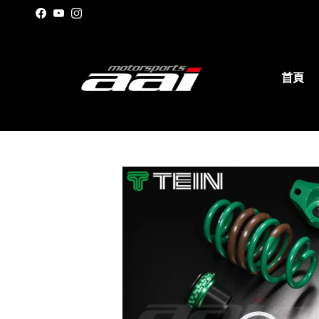
跳至內容
Facebook
YouTube
Instagram
首頁
Translation missing: zh-TW.accessibil