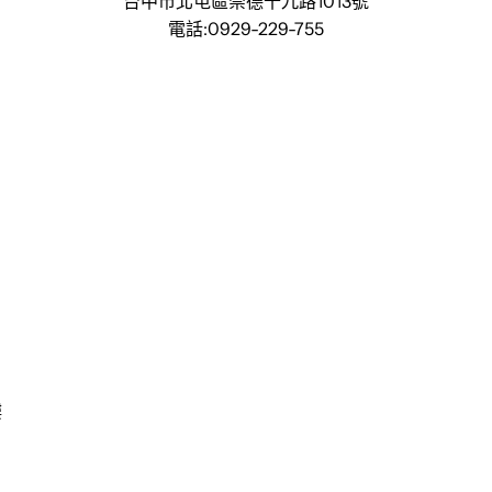
台中市北屯區崇德十九路1013號
電話:0929-229-755
】
樓