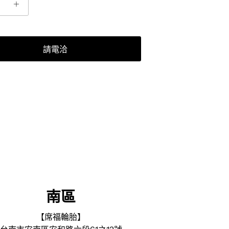
請電洽
南區
【席福輪胎】