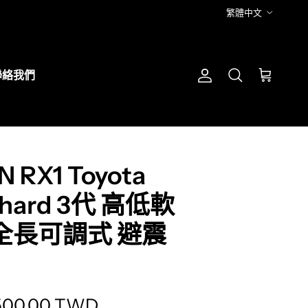
語言
繁體中文
聯絡我們
帳號
購物車
搜尋
N RX1 Toyota
phard 3代 高低軟
 全長可調式 避震
lation missing: zh-TW.products.produc
500.00 TWD