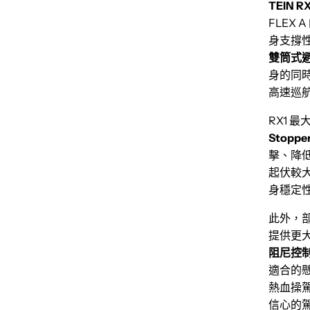
TEIN RX
FLEX
身支撐
雙筒式
身的同
高速巡
RX1 
Stop
擊、降
起伏較
身穩定
此外，
提供更
阻尼控
適合的
熱血操駕
信心的