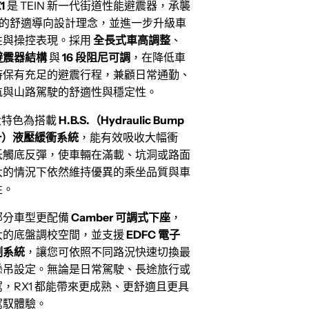
1
是 TEIN 新一代街道性能避震器，承襲
 A 的舒適導向設計理念，並進一步升級車
性與操控表現。採用
全長式車高調整
、
避震器結構
與
16 段阻尼可調
，在降低車
時保有充足的避震行程，兼顧日常通勤、
航與山路駕駛的舒適性與穩定性。
最大特色為搭載
H.B.S.（Hydraulic Bump
per）液壓緩衝系統
，能有效吸收大幅衝
低觸底反彈，使車輛在滿載、坑洞或路面
大的情況下依然維持優異的乘坐品質與車
性。
部分車型更配備
Camber 可調式下座
，
大的底盤調校空間，並支援
EDFC 電子
制系統
，讓您可依照不同路況快速切換最
懸吊設定。無論是日常駕駛、長途旅行或
，RX1 都能帶來更成熟、更舒適且更具
駕馭體驗。