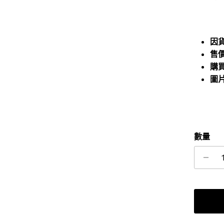
因
售
購
圖
數量