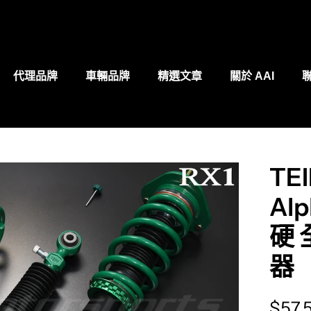
代理品牌
車輛品牌
精選文章
關於 AAI
TEI
ity.skip_to_product_info
Al
硬
器
Trans
$57,