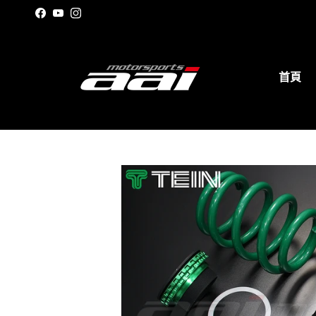
跳至內容
Facebook
YouTube
Instagram
首頁
Translation missing: zh-TW.accessibil